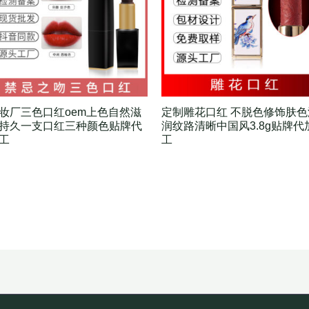
妆厂三色口红oem上色自然滋
定制雕花口红 不脱色修饰肤色
持久一支口红三种颜色贴牌代
润纹路清晰中国风3.8g贴牌代
工
工