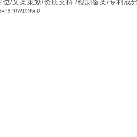
定位
/
文案策划
/
资质支持
/检测备案/
专利成分