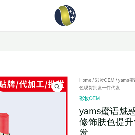
Home
/
彩妆OEM
/ yam
色现货批发一件代发
彩妆OEM
yams蜜语
修饰肤色提升
发