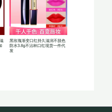
滋
黑玫瑰渐变口红持久滋润不脱色
加
防水3.8g不沾杯口红现货一件代
发