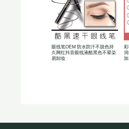
眼线笔OEM 防水防汗不脱色持
彩
久网红抖音眼线液酷黑色不晕染
润
易卸妆
加