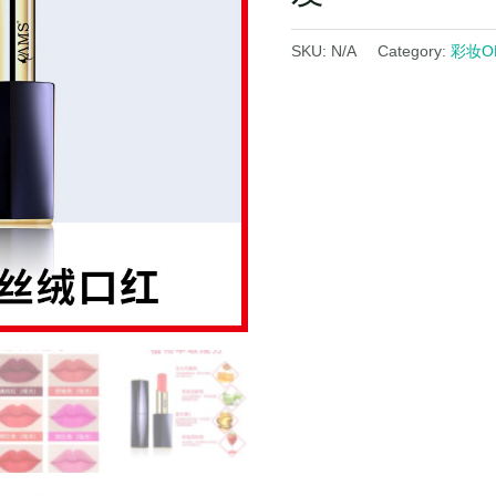
SKU:
N/A
Category:
彩妆O