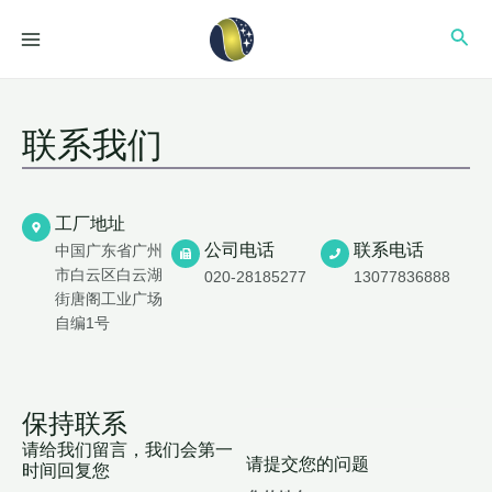
跳
MAIN
搜
至
MENU
内
索
容
联系我们
工厂地址
公司电话
联系电话
中国广东省广州
市白云区白云湖
020-28185277
13077836888
街唐阁工业广场
自编1号
保持联系
请给我们留言，我们会第一
请提交您的问题
时间回复您