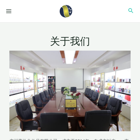
跳
MAIN
搜
至
MENU
内
索
容
关于我们