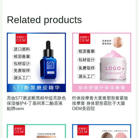
Related products
亮妆577磨皮断黑精华提亮肤色
纤体按摩膏大黄膏塑形膏紧致
保湿修护4-丁基间苯二酚原液
按摩膏 身体塑形霜肚子大腿
贴牌oem
OEM美容院