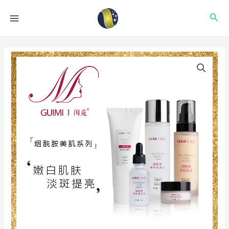
跳
MAIN
搜
至
MENU
内
索
容