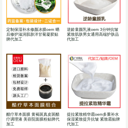
定制保湿补水修颜冰膜oem 晒
逆龄童颜乳液oem 3分钟抗皱
后修护滋润肌肤洋甘菊凝胶贴
紧致肌肤男女通用高端护肤品
牌代加工
代加工
醋疗草本面膜 黄褐斑真皮斑醋
提拉紧致精华霜oem多重补水
疗调理液 美容院面膜粉贴牌代
保湿紧致提升抗皱 紧致霜贴牌
加工
代加工