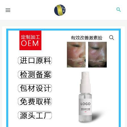
跳
MAIN
搜
至
MENU
内
索
容