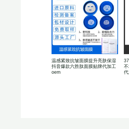
温感紧致抗皱面膜提升亮肤保湿
3
抖音爆款六胜肽面膜贴牌代加工
不
oem
代