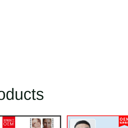
oducts