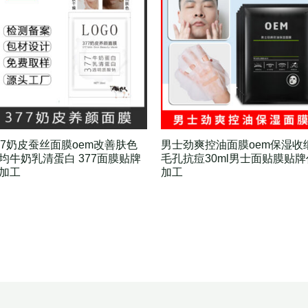
77奶皮蚕丝面膜oem改善肤色
男士劲爽控油面膜oem保湿收
均牛奶乳清蛋白 377面膜贴牌
毛孔抗痘30ml男士面贴膜贴牌
加工
加工