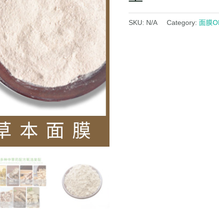
SKU:
N/A
Category:
面膜O