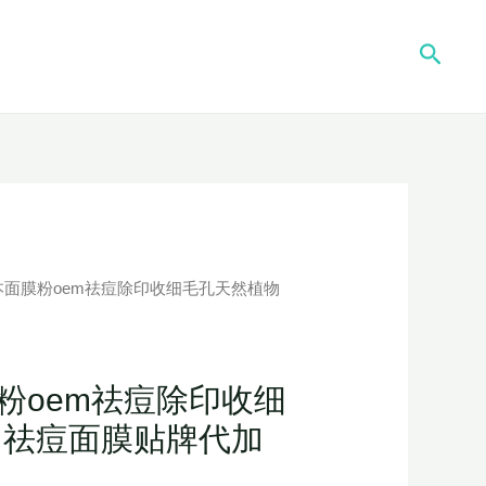
搜
索
草本面膜粉oem祛痘除印收细毛孔天然植物
粉oem祛痘除印收细
 祛痘面膜贴牌代加