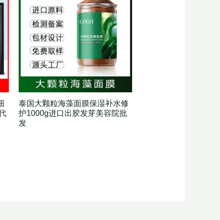
细
泰国大颗粒海藻面膜保湿补水修
代
护1000g进口出胶发芽美容院批
发