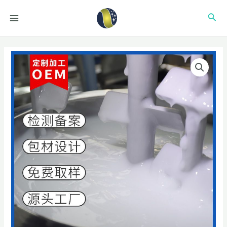
跳
MAIN
搜
至
MENU
内
索
容