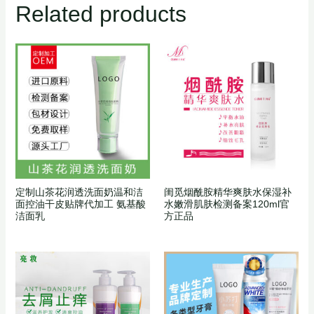
Related products
定制山茶花润透洗面奶温和洁
闺觅烟酰胺精华爽肤水保湿补
面控油干皮贴牌代加工 氨基酸
水嫩滑肌肤检测备案120ml官
洁面乳
方正品