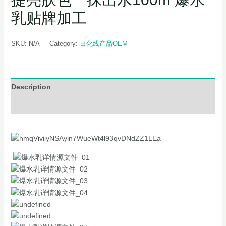
乳贴牌加工
SKU:
N/A
Category:
日化线产品OEM
Description
Additional information