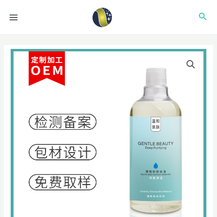
跳
MAIN
搜
至
MENU
内
索
容