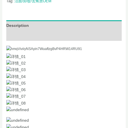
Tag:
洁面/卸妆/去角质OEM
Description
Additional information