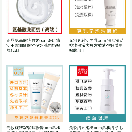
正品氨基酸洗面奶oem深层清
无泡豆乳洁面乳oem 深层清洁
洁不紧绷弱酸性孕妇洗面奶贴
控油保湿大豆发酵液孕妇适用
牌代加工
贴牌加工
亮妆旋转双管卸妆膏oem温和
亮妆洁面泡沫oem温和洁净毛