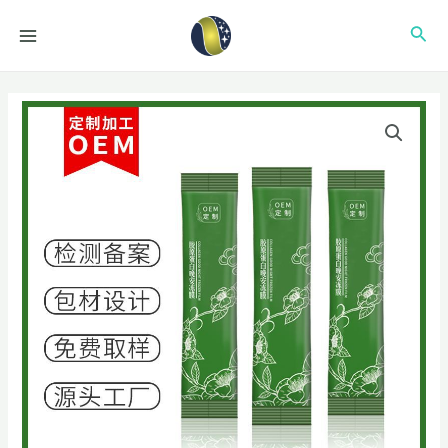
跳
MAIN
搜
至
MENU
内
索
容