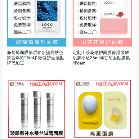
海葡萄面膜保湿锁水提亮肤色
定制山茶花修护面膜保湿缓解
抖音爆款25ml多效修护面膜贴
肌肤不适25ml洋甘菊面贴膜贴
牌代加工
牌oem