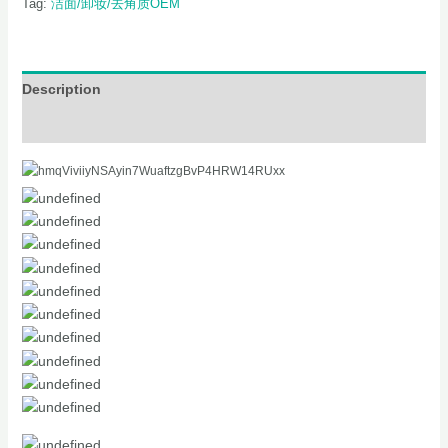
Tag:
洁面/卸妆/去角质OEM
Description
Additional information