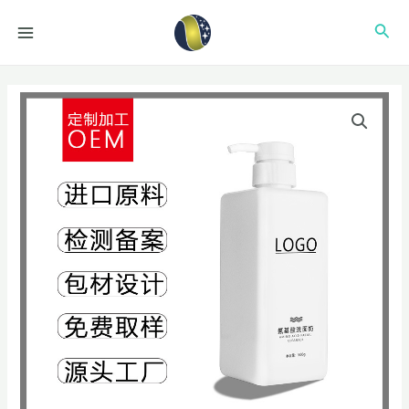
跳
MAIN
搜
至
MENU
内
索
容